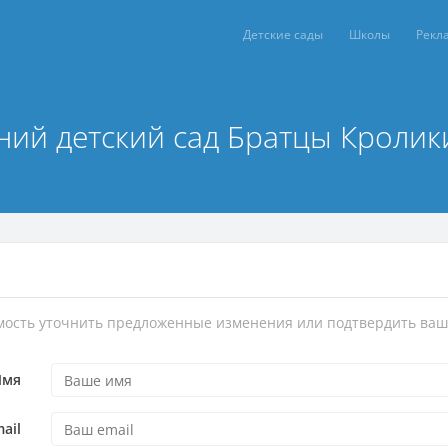
Детские сады
Школы
Рекл
ий детский сад Братцы Кролик
имость уточнить предложенные изменения или подтвердить ваш
Имя
ail