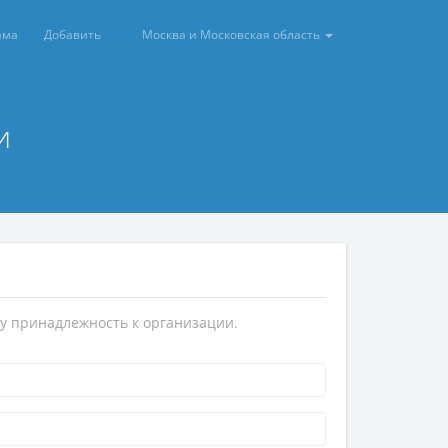
ама
Добавить
Москва и Московская область
и
у принадлежность к организации.