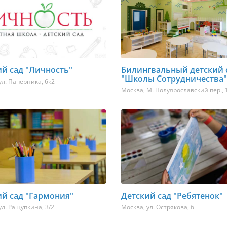
й сад "Личность"
Билингвальный детский 
"Школы Сотрудничества"
ул. Паперника, 6к2
Москва
,
М. Полуярославский пер., 1
ий сад "Гармония"
Детский сад "Ребятенок"
ул. Ращупкина, 3/2
Москва
,
ул. Острякова, 6