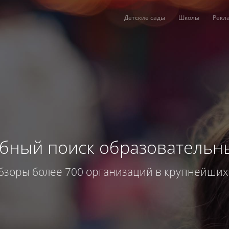
Детские сады
Школы
Рекл
обный поиск образовательн
бзоры более 700 организаций в крупнейших 