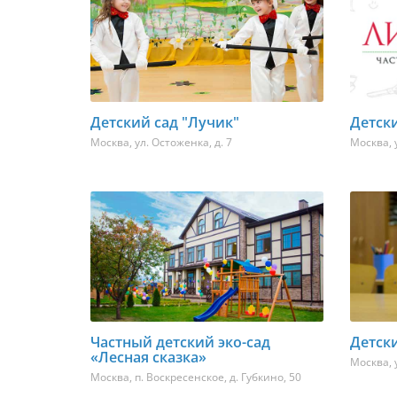
Детский сад "Лучик"
Детски
Москва
,
ул. Остоженка, д. 7
Москва
,
Частный детский эко-сад
Детск
«Лесная сказка»
Москва
,
Москва, п. Воскресенское, д. Губкино
,
50