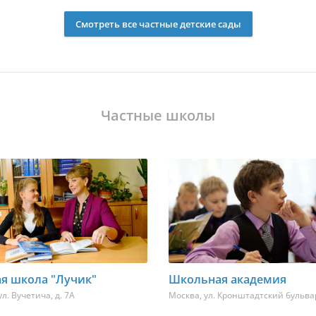
Смотреть все частные детские сады
Частные школы
ая школа "Лучик"
Школьная академия
ул. Вучетича, д. 7А
Москва
,
ул. Кронштадтский бульвар