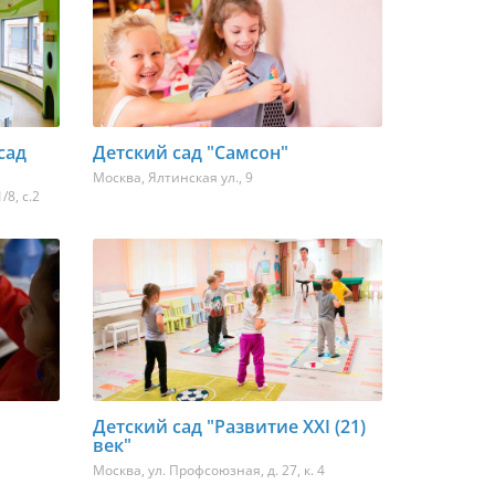
сад
Детский сад "Самсон"
Москва
,
Ялтинская ул., 9
/8, с.2
Детский сад "Развитие XXI (21)
век"
Москва
,
ул. Профсоюзная, д. 27, к. 4