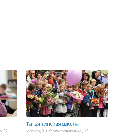
Татьянинская школа
, 32
Москва
,
3-я Карачаровская ул., 10