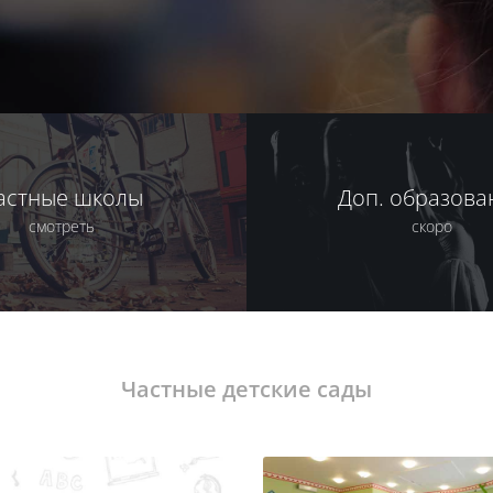
астные школы
Доп. образова
смотреть
скоро
Частные детские сады