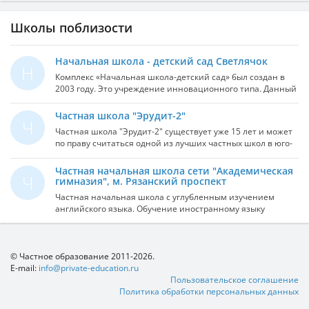
Школы поблизости
Начальная школа - детский сад Светлячок
Н
Комплекс «Начальная школа-детский сад» был создан в
2003 году. Это учреждение инновационного типа. Данный
комплекс осуществляет на практике преемственность
дошкольного и начального школьного образования детей
Частная школа "Эрудит-2"
Ч
в возрасте от 1,5 до 10 лет. Начальная школа-детский
Частная школа "Эрудит-2" существует уже 15 лет и может
реализует программы дошкольного и начального общего
по праву считаться одной из лучших частных школ в юго-
образования. Способствует развитию и самореализации
восточном округе Москвы. С 2013 года открыто новое
участников образовательнно-воспитательного процесса
отделение на рязанском шоссе: частная школа и детский
Частная начальная школа сети "Академическая
через рост личностных достижений на основе
Ч
сад с полным пансионом, летним лагерем и огромным
гимназия", м. Рязанский проспект
всестороннего анализа их успехов путем обеспечения
количеством различных кружков и секций. Школа: с 1 по
преемственности между дошкльным и начальным общим
Частная начальная школа с углубленным изучением
11 класс. Детский сад: с 3-х до 6-ти лет. В классах 10-12
образованием с целью мотивации к продолжению
английского языка. Обучение иностранному языку
человек. Пребывание в школе: - до 15ч.- до 20 ч.-
обучения.
начинается в 1 классе, каждый год дети сдают
круглосуточно. Летний лагерь. Большая библиотека
Кембриджские экзамены, повышая уровень владения
английской литературы. Поступление в ведущие вузы
языком (по результатам экзамена детям выдают
страны. Питание трехразовое домашнее. Доставка детей:
международные сертификаты, подтверждающие уровень
© Частное образование 2011-2026.
утренняя и вечерняя. Охрана.
знаний английского языка). Образовательная программа
E-mail:
info@private-education.ru
в школе "Галилей" дополнена гимназическим
Пользовательское соглашение
компонентом - особое внимание уделяется таким
Политика обработки персональных данных
предметным областям, как математика, информатика,