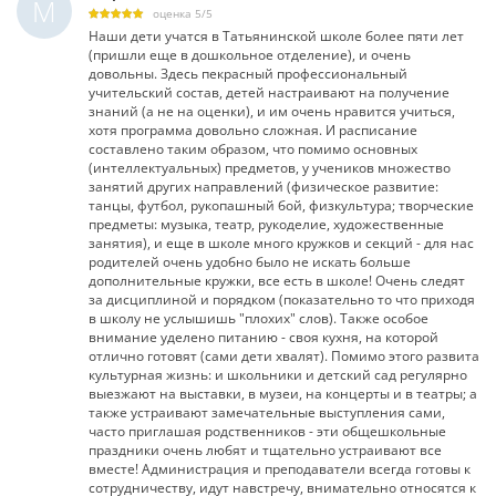
М
оценка
5
/
5
Наши дети учатся в Татьянинской школе более пяти лет
(пришли еще в дошкольное отделение), и очень
довольны. Здесь пекрасный профессиональный
учительский состав, детей настраивают на получение
знаний (а не на оценки), и им очень нравится учиться,
хотя программа довольно сложная. И расписание
составлено таким образом, что помимо основных
(интеллектуальных) предметов, у учеников множество
занятий других направлений (физическое развитие:
танцы, футбол, рукопашный бой, физкультура; творческие
предметы: музыка, театр, рукоделие, художественные
занятия), и еще в школе много кружков и секций - для нас
родителей очень удобно было не искать больше
дополнительные кружки, все есть в школе! Очень следят
за дисциплиной и порядком (показательно то что приходя
в школу не услышишь "плохих" слов). Также особое
внимание уделено питанию - своя кухня, на которой
отлично готовят (сами дети хвалят). Помимо этого развита
культурная жизнь: и школьники и детский сад регулярно
выезжают на выставки, в музеи, на концерты и в театры; а
также устраивают замечательные выступления сами,
часто приглашая родственников - эти общешкольные
праздники очень любят и тщательно устраивают все
вместе! Администрация и преподаватели всегда готовы к
сотрудничеству, идут навстречу, внимательно относятся к