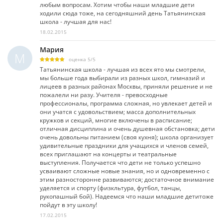
любым вопросам. Хотим чтобы наши младшие дети
ходили сюда тоже, на сегодняшний день Татьянинская
школа - лучшая для нас!
18.02.2015
Мария
М
оценка
5
/
5
Татьянинская школа - лучшая из всех ято мы смотрели,
мы больше года выбирали из разных школ, гимназий и
лицеев в разных районах Москвы, приняли решение и не
пожалели ни разу. Учителя - превосходные
профессионалы, программа сложная, но увлекает детей и
они учатся с удовольствием; масса дополнительных
кружков и секций, многие включены в расписание;
отличная дисциплина и очень душевная обстановка; дети
очень довольны питанием (своя кухня); школа организует
удивительные праздники для учащихся и членов семей,
всех приглашают на концерты и театральные
выступления. Получается что дети не только успешно
усваивают сложные новые знания, но и одновременно с
этим разносторонне развиваются; достаточное внимание
уделяется и спорту (физкльтура, футбол, танцы,
рукопашный бой). Надеемся что наши младшие детитоже
пойдут в эту школу!
17.02.2015