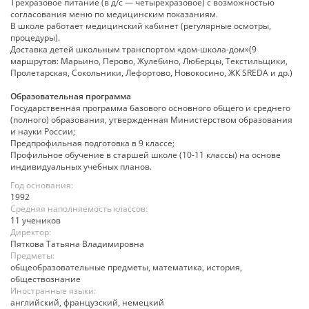
Трехразовое питание (в д/с — четырёхразовое) с возможностью
согласования меню по медицинским показаниям.
В школе работает медицинский кабинет (регулярные осмотры,
процедуры).
Доставка детей школьным транспортом «дом-школа-дом»(9
маршрутов: Марьино, Перово, Жулебино, Люберцы, Текстильщики,
Пролетарская, Сокольники, Лефортово, Новокосино, ЖК SREDA и др.)
Образовательная программа
Государственная программа базового основного общего и среднего
(полного) образования, утвержденная Министерством образования
и науки России;
Предпрофильная подготовка в 9 классе;
Профильное обучение в старшей школе (10-11 классы) на основе
индивидуальных учебных планов.
Год основания:
1992
Средняя наполняемость классов:
11 учеников
Директор:
Пяткова Татьяна Владимировна
Предметы:
общеобразовательные предметы, математика, история,
обществознание
Иностранные языки:
английский, французский, немецкий