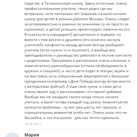
сюда же, в Татьянинскую школу. Здесь отличные, очень
профессиональные учителя, таких редко где мы
встречали, хотя несколько лет (заранее начали) искали
школу для детей в разных районах Москвы. Очень следят
за успеваемостью и именно за знаниями (а не просто за
оценками), и детей успешно ориентируют именно на это.
В классах (и в коридорах!!) дисциплина и порядок, но
вместе с тем весело и душевно (это конечно заслуга
учителей); конфликты между детьми всегда разбирает
учитель (если нужно то и психолог), и вообще все
преподаватели и руководство работают в тесном контакте
с родителями. Программа и расписание очень сложные и
замечательно разнообразные (отпала необходимость в
кружках и секциях!); и часто дети ездят в театры, музеи и
на выставки; есть специальные мероприятия к большим
праздникам (например к Дню Победы всегда встречаются
с ветеранами войны!). А еще своя кухня, и сами дети
очень хвалят еду и рассказывают что просят добавки.
Вообще мы не ожидали такого когда только начали
учиться, и были готовы каждый год школу поменятьесли
начнутся проблемы - ну вот уже шесть лет прошло, и
отрицательных моментов особо нет. Очень жаль что не
бассейна, а так эта школа - для нас почти идеальна.
18.02.2015
Мария