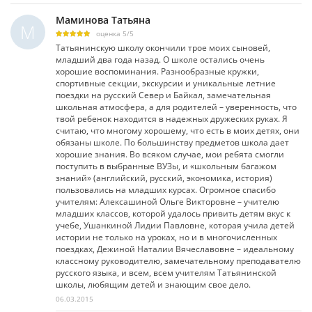
Маминова Татьяна
М
оценка
5
/
5
Татьянинскую школу окончили трое моих сыновей,
младший два года назад. О школе остались очень
хорошие воспоминания. Разнообразные кружки,
спортивные секции, экскурсии и уникальные летние
поездки на русский Север и Байкал, замечательная
школьная атмосфера, а для родителей – уверенность, что
твой ребенок находится в надежных дружеских руках. Я
считаю, что многому хорошему, что есть в моих детях, они
обязаны школе. По большинству предметов школа дает
хорошие знания. Во всяком случае, мои ребята смогли
поступить в выбранные ВУЗы, и «школьным багажом
знаний» (английский, русский, экономика, история)
пользовались на младших курсах. Огромное спасибо
учителям: Алексашиной Ольге Викторовне – учителю
младших классов, которой удалось привить детям вкус к
учебе, Ушанкиной Лидии Павловне, которая учила детей
истории не только на уроках, но и в многочисленных
поездках, Дежиной Наталии Вячеславовне – идеальному
классному руководителю, замечательному преподавателю
русского языка, и всем, всем учителям Татьянинской
школы, любящим детей и знающим свое дело.
06.03.2015