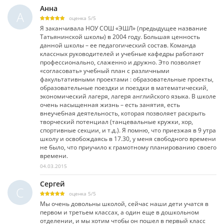
Анна
А
оценка
5
/
5
Я заканчивала НОУ СОШ «ЭШЛ» (предыдущее название
Татьянинской школы) в 2004 году. Большая ценность
данной школы – ее педагогический состав. Команда
классных руководителей и учебные кафедры работают
профессионально, слаженно и дружно. Это позволяет
«согласовать» учебный план с различными
факультативными проектами : образовательные проекты,
образовательные поездки и поездки в математический,
экономический лагеря, лагеря английского языка. В школе
очень насыщенная жизнь – есть занятия, есть
внеучебная деятельность, которая позволяет раскрыть
творческий потенциал (танцевальные кружки, хор,
спортивные секции, и т.д.). Я помню, что приезжая в 9 утра
школу и освобождаясь в 17.30, у меня свободного времени
не было, что приучило к грамотному планированию своего
времени.
04.03.2015
Сергей
С
оценка
5
/
5
Мы очень довольны школой, сейчас наши дети учатся в
первом и третьем классах, а один еще в дошкольном
отделении, и мы хотим чтобы он пошел в первый класс