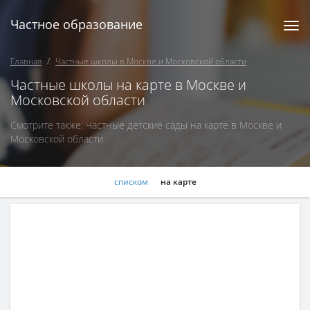
Частное образование
Togg
navi
Главная
Частные школы в Москве и Московской области
Частные школы на карте в Москве и
Московской области
Смотрите также:
Частные детские сады на карте в Москве и
Московской области
списком
на карте