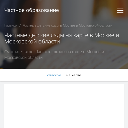
Частное образование
Togg
navi
Главная
Частные детские сады в Москве и Московской области
Частные детские сады на карте в Москве и
Московской области
Смотрите также:
Частные школы на карте в Москве и
Московской области
списком
на карте