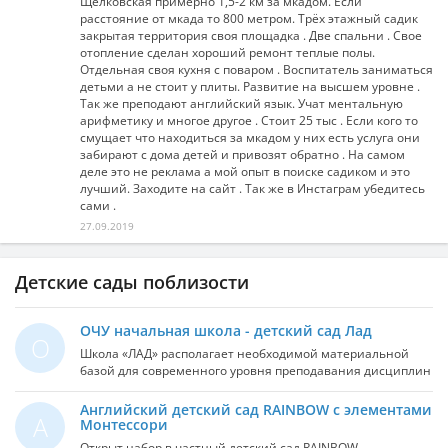
Щелковская примерно 1,5-2 км за мкадом. Если
расстояние от мкада то 800 метром. Трёх этажный садик
закрытая территория своя площадка . Две спальни . Свое
отопление сделан хороший ремонт теплые полы.
Отдельная своя кухня с поваром . Воспитатель заниматься
детьми а не стоит у плиты. Развитие на высшем уровне .
Так же преподают английский язык. Учат ментальную
арифметику и многое другое . Стоит 25 тыс . Если кого то
смущает что находиться за мкадом у них есть услуга они
забирают с дома детей и привозят обратно . На самом
деле это не реклама а мой опыт в поиске садиком и это
лучший. Заходите на сайт . Так же в Инстаграм убедитесь
сами .
27.09.2019
Детские сады поблизости
ОЧУ начальная школа - детский сад Лад
О
Школа «ЛАД» располагает необходимой материальной
базой для современного уровня преподавания дисциплин
базового и школьного компонента, а также организации
внеурочной работы с учащимися, полностью
Английский детский сад RAINBOW с элементами
А
обеспечивает учебный процесс учебной литературой,
Монтессори
необходимыми наглядными пособиями, позволяющими
Открыт набор в частный детский сад RAINBOW.