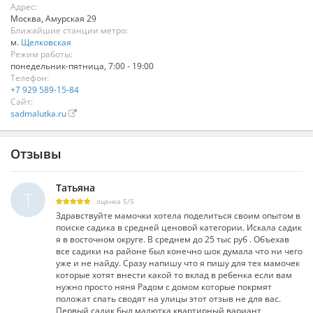
Адрес:
Москва
,
Амурская 29
Ближайшие станции метро:
м.
Щелковская
Режим работы:
понедельник-пятница, 7:00 - 19:00
Телефон:
+7 929 589-15-84
Сайт:
sadmalutka.ru
Отзывы
Татьяна
Т
оценка
5
/
5
Здравствуйте мамочки хотела поделиться своим опытом в
поиске садика в средней ценовой категории. Искала садик
я в восточном округе. В среднем до 25 тыс руб . Объехав
все садики на районе был конечно шок думала что ни чего
уже и не найду. Сразу напишу что я пишу для тех мамочек
которые хотят внести какой то вклад в ребенка если вам
нужно просто няня Радом с домом которые покрмят
положат спать сводят на улицы этот отзыв не для вас.
Первый садик был малютка квартирный вариант