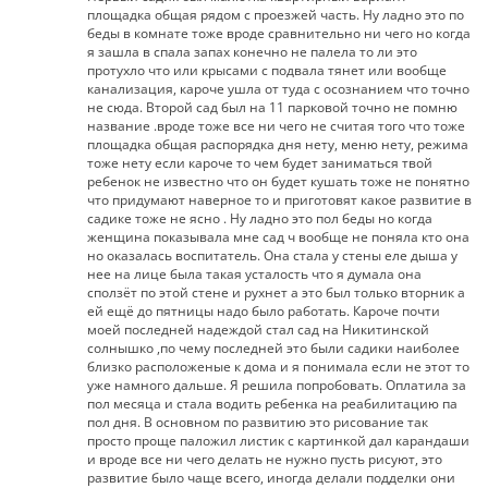
площадка общая рядом с проезжей часть. Ну ладно это по
беды в комнате тоже вроде сравнительно ни чего но когда
я зашла в спала запах конечно не палела то ли это
протухло что или крысами с подвала тянет или вообще
канализация, кароче ушла от туда с осознанием что точно
не сюда. Второй сад был на 11 парковой точно не помню
название .вроде тоже все ни чего не считая того что тоже
площадка общая распорядка дня нету, меню нету, режима
тоже нету если кароче то чем будет заниматься твой
ребенок не известно что он будет кушать тоже не понятно
что придумают наверное то и приготовят какое развитие в
садике тоже не ясно . Ну ладно это пол беды но когда
женщина показывала мне сад ч вообще не поняла кто она
но оказалась воспитатель. Она стала у стены еле дыша у
нее на лице была такая усталость что я думала она
сползёт по этой стене и рухнет а это был только вторник а
ей ещё до пятницы надо было работать. Кароче почти
моей последней надеждой стал сад на Никитинской
солнышко ,по чему последней это были садики наиболее
близко расположеные к дома и я понимала если не этот то
уже намного дальше. Я решила попробовать. Оплатила за
пол месяца и стала водить ребенка на реабилитацию па
пол дня. В основном по развитию это рисование так
просто проще паложил листик с картинкой дал карандаши
и вроде все ни чего делать не нужно пусть рисуют, это
развитие было чаще всего, иногда делали подделки они