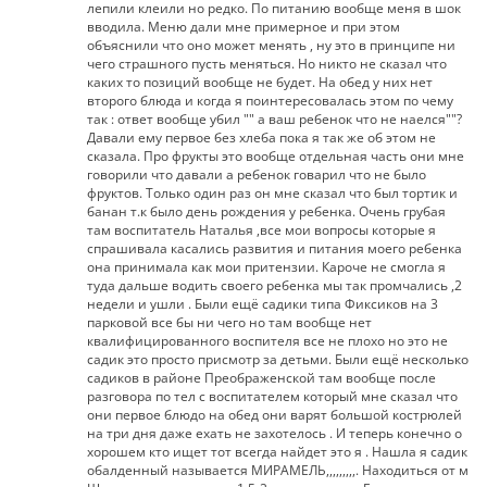
лепили клеили но редко. По питанию вообще меня в шок
вводила. Меню дали мне примерное и при этом
объяснили что оно может менять , ну это в принципе ни
чего страшного пусть меняться. Но никто не сказал что
каких то позиций вообще не будет. На обед у них нет
второго блюда и когда я поинтересовалась этом по чему
так : ответ вообще убил "" а ваш ребенок что не наелся""?
Давали ему первое без хлеба пока я так же об этом не
сказала. Про фрукты это вообще отдельная часть они мне
говорили что давали а ребенок говарил что не было
фруктов. Только один раз он мне сказал что был тортик и
банан т.к было день рождения у ребенка. Очень грубая
там воспитатель Наталья ,все мои вопросы которые я
спрашивала касались развития и питания моего ребенка
она принимала как мои притензии. Кароче не смогла я
туда дальше водить своего ребенка мы так промчались ,2
недели и ушли . Были ещё садики типа Фиксиков на 3
парковой все бы ни чего но там вообще нет
квалифицированного воспителя все не плохо но это не
садик это просто присмотр за детьми. Были ещё несколько
садиков в районе Преображенской там вообще после
разговора по тел с воспитателем который мне сказал что
они первое блюдо на обед они варят большой кострюлей
на три дня даже ехать не захотелось . И теперь конечно о
хорошем кто ищет тот всегда найдет это я . Нашла я садик
обалденный называется МИРАМЕЛЬ,,,,,,,,,. Находиться от м