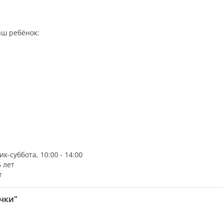
аш ребёнок:
к-суббота, 10:00 - 14:00
5 лет
т
чки"