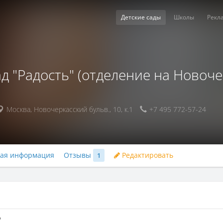
Детские сады
Школы
Рекл
д "Радость" (отделение на Новоч
Москва
,
Новочеркасский бульв., 10, к.1
+7 495 772-57-24
ная информация
Отзывы
Редактировать
1
"