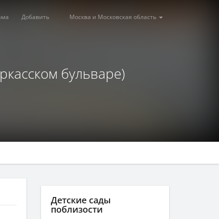
ама
Добавить
Москва и Московская область
еркасском бульваре)
Детские сады
поблизости