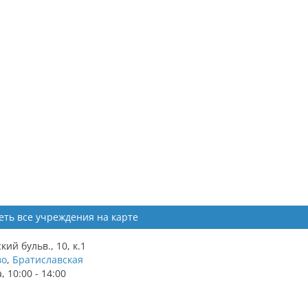
еть все учреждения на карте
ий бульв., 10, к.1
во
,
Братиславская
 10:00 - 14:00