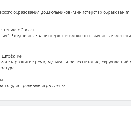
еского образования дошкольников (Министерство образования 
чтению с 2-х лет.
ития". Ежедневные записи дают возможность выявить изменен
а Штефанук
амоте и развитие речи, музыкальное воспитание, окружающий 
ература
ия
ная студия, ролевые игры, лепка