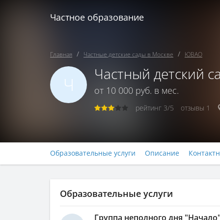
Частное образование
Главная
Частные детские сады в Москве
ЮВАО
Частный детский са
Ч
от 10 000 руб. в мес.
рейтинг
3/5
отзывы
1
Образовательные услуги
Описание
Контакт
Образовательные услуги
Группа неполного дня "Начало