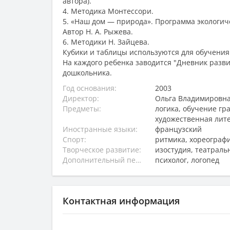
автора).
4. Методика Монтессори.
5. «Наш дом — природа». Программа экологич
Автор Н. А. Рыжева.
6. Методики Н. Зайцева.
Кубики и таблицы используются для обучения 
На каждого ребенка заводится "Дневник разв
дошкольника.
Год основания:
2003
Директор:
Ольгa Владимировн
Предметы:
логика, обучение гр
художественная лит
Иностранные языки:
французский
Спорт:
ритмика, хореограф
Творческое развитие:
изостудия, театраль
Дополнительный персонал:
психолог, логопед
Контактная информация