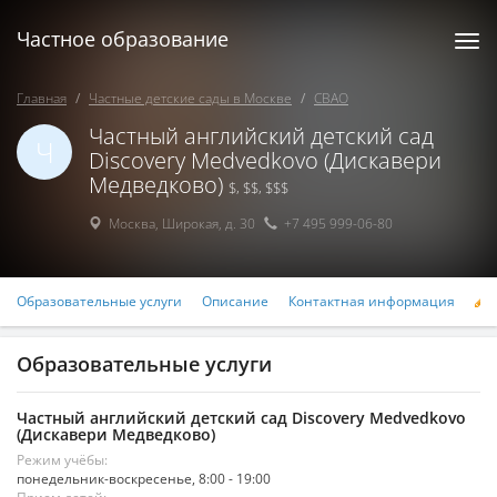
Частное образование
Togg
navi
Главная
Частные детские сады в Москве
СВАО
Частный английский детский сад
Ч
Discovery Medvedkovo (Дискавери
Медведково)
$, $$, $$$
Москва
,
Широкая, д. 30
+7 495 999-06-80
Образовательные услуги
Описание
Контактная информация
Р
Образовательные услуги
Частный английский детский сад Discovery Medvedkovo
(Дискавери Медведково)
Режим учёбы:
понедельник-воскресенье, 8:00 - 19:00