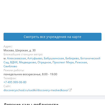
Смотреть все учреждения на карте
Адрес:
Москва
,
Широкая, д. 30
Ближайшие станции метро:
м.
Алексеевская
,
Алтуфьево
,
Бабушкинская
,
Бибирево
,
Ботанический
Сад
,
ВДНХ
,
Медведково
,
Отрадное
,
Проспект Мира
,
Рижская
,
Свиблово
Режим работы:
понедельник-воскресенье, 8:00 - 19:00
Телефон:
+7 495 999-06-80
Сайт:
discoveryschool.ru/sadiki/discovery-medvedkovo/
Детские сады поблизости