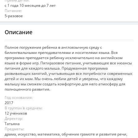
Прием детей:
с 1 года 10 месяцев до 7 лет
Питание:
5-разовое
Описание
Полное погружение ребенка в англоязычную среду с
билингвальными преподавателями и носителями языка. Вся
программа преподается ребенку исключительно на английском
языке в форме игр. Пятиразовое питание, учитывающее все нюансы
питания для каждого малыша. Продуманная программа
развивающих занятий, учитывающая все потребности современных
детей и их мам. Мы очень любим детей и уверены, что каждому
малышу мы сможем создать комфортную для него атмосферу для
полноценного развития.
Год основания:
2017
В группах в среднем:
12 учеников
Директор:
Татьяна
Предметы:
драма, искусство, математика, обучение грамоте и развитие речи,