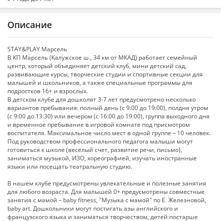
Описание
STAY&PLAY Марсель
В КП Марсель (Калужское ш., 34 км от МКАД) работает семейный
центр, который объединяет детский клуб, мини детский сад,
развивающие курсы, творческие студии и спортивные секции для
малышей и школьников, а также специальные программы для
подростков 16+ и взрослых.
В детском клубе для дошколят 3-7 лет предусмотрено несколько
вариантов пребывания: полный день (с 9:00 до 19:00), полдня утром
(с 9:00 до 13:30) или вечером (с 16:00 до 19:00), группа выходного дня
и временное пребывание в игровой комнате под присмотром
воспитателя. Максимальное число мест в одной группе – 10 человек.
Под руководством профессионального педагога малыши могут
готовиться к школе (веселый счет, развитие речи, письмо),
заниматься музыкой, ИЗО, хореографией, изучать иностранные
языки или посещать театральную студию.
В нашем клубе предусмотрены увлекательные и полезные занятия
для любого возраста. Для малышей 0+ предусмотрены совместные
занятия с мамой – baby fitness, "Музыка с мамой" по Е. Железновой,
baby art. Дошкольники могут постигать азы английского и
французского языка и заниматься творчеством, детей постарше