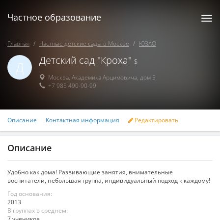
Частное образование
Togg
navi
Главная
Частные детские сады в Москве
ЮЗАО
Детский сад "Кроха"
$
Д
Москва
,
Академика Арцимовича, дом 5
+7 985 490-90-99
Описание
Контактная информация
Редактировать
Описание
Удобно как дома! Развивающие занятия, внимательные
воспитатели, небольшая группа, индивидуальный подход к каждому!
Год основания:
2013
В группах в среднем:
7 учеников