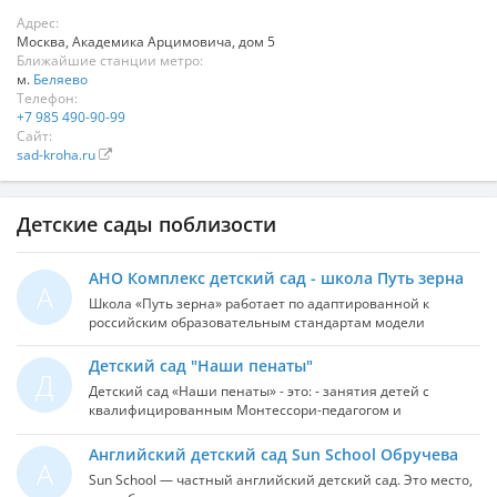
Адрес:
Москва
,
Академика Арцимовича, дом 5
Ближайшие станции метро:
м.
Беляево
Телефон:
+7 985 490-90-99
Сайт:
sad-kroha.ru
Детские сады поблизости
АНО Комплекс детский сад - школа Путь зерна
А
Школа «Путь зерна» работает по адаптированной к
российским образовательным стандартам модели
вальдорфской педагогики с применением идей русских
педагогов К.Д.Ушинского, Л.Н.Толстого и авторских
Детский сад "Наши пенаты"
Д
разработок учителей школы. Основной целью
Детский сад «Наши пенаты» - это: - занятия детей с
образования является пробуждение способностей через
квалифицированным Монтессори-педагогом и
преподаваемый материал в соответствии с возрастным
ассистентом в Монтессори-среде в разновозрастной
становлением ребенка. В обучении используется
группе; - авторская модульная познавательная программа;
Английский детский сад Sun School Обручева
интеграционный принцип преподавания основных
А
- занятия с опытными педагогами по развитию речи,
предметов методом «погружения» или «эпохами».
Sun School — частный английский детский сад. Это место,
обучению грамоте, письму, математике, чтению и