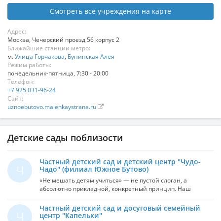
Смотреть все учреждения на карте
Адрес:
Москва
,
Чечерский проезд 56 корпус 2
Ближайшие станции метро:
м.
Улица Горчакова
,
Бунинская Алея
Режим работы:
понедельник-пятница, 7:30 - 20:00
Телефон:
+7 925 031-96-24
Сайт:
uznoebutovo.malenkaystrana.ru
Детские сады поблизости
Частный детский сад и детский центр "Чудо-
Ч
Чадо" (филиал Южное Бутово)
«Не мешать детям учиться» — не пустой слоган, а
абсолютно прикладной, конкретный принцип. Наш
детский центр работает для вас, чтобы вы могли выбрать
увлекательные и полезные занятия для вашего ребёнка
Частный детский сад и досуговый семейный
Ч
вне зависимости от возраста, интересов. Есть у нас
центр "Капельки"