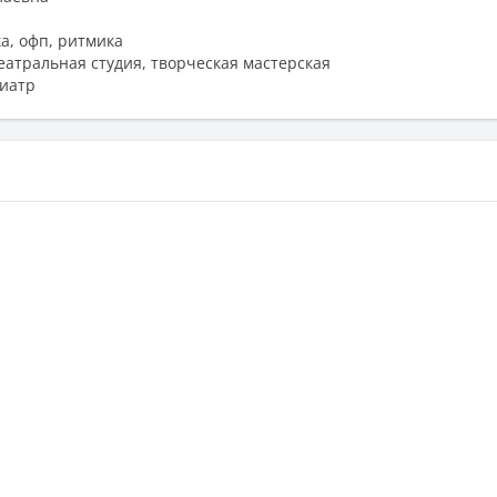
а, офп, ритмика
театральная студия, творческая мастерская
диатр