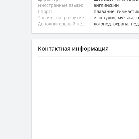
Иностранные языки:
английский
Спорт:
плавание, гимнастик
Творческое развитие:
изостудия, музыка, 
Дополнительный персонал:
логопед, охрана, пе
Контактная информация