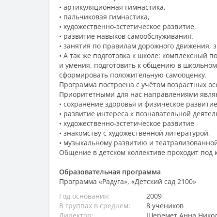
• артикуляционная гимнастика,
• пальчиковая гимнастика,
• художественно-эстетическое развитие,
• развитие навыков самообслуживания.
• занятия по правилам дорожного движения, 
• А так же подготовка к школе: комплексный 
и умения, подготовить к общению в школьном 
сформировать положительную самооценку.
Программа построена с учётом возрастных о
Приоритетными для нас направлениями явля
• сохранение здоровья и физическое развитие
• развитие интереса к познавательной деятел
• художественно-эстетическое развитие
• знакомству с художественной литературой,
• музыкальному развитию и театрализованной
Общение в детском коллективе проходит под
Образовательная программа
Программа «Радуга», «Детский сад 2100»
Год основания:
2009
В группах в среднем:
8 учеников
Директор:
Шеремет Анна Нико