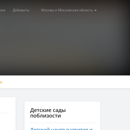
ама
Добавить
Москва и Московская область
ь
Детские сады
поблизости
Детский центр развития и