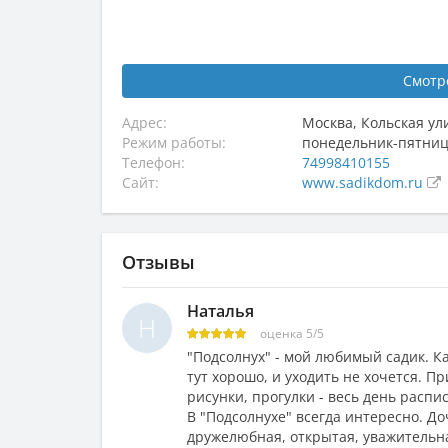
Смотр
Адрес:
Москва
,
Кольская ул
Режим работы:
понедельник-пятница,
Телефон:
74998410155
Сайт:
www.sadikdom.ru
Отзывы
Наталья
Н
оценка
5
/
5
"Подсолнух" - мой любимый садик. Ка
тут хорошо, и уходить не хочется. П
рисунки, прогулки - весь день распи
В "Подсолнухе" всегда интересно. До
дружелюбная, открытая, уважительна