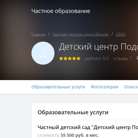
Частное образование
Главная
Частные детские сады в Москве
СВАО
Детский центр Под
Д
рейтинг
5/5
отзывы
1
Образовательные услуги
Фотогалерея
Описа
Образовательные услуги
Частный детский сад "Детский центр П
стоимость
55 500 руб. в мес.