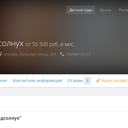
Детские сады
Школы
Рекл
солнух
от 55 500 руб. в мес.
Москва
,
Кольская улица, 2к5
74998410155
ние
Контактная информация
Отзывы
Редактироват
1
одсолнух"