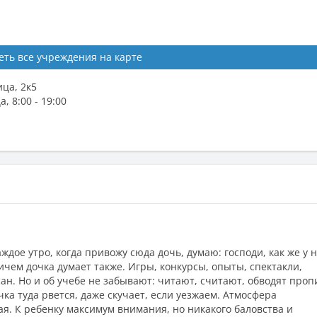
еть все учреждения на карте
ица, 2к5
 8:00 - 19:00
ждое утро, когда привожу сюда дочь, думаю: господи, как же у 
ричем дочка думает также. Игры, конкурсы, опыты, спектакли,
сан. Но и об учебе не забывают: читают, считают, обводят проп
чка туда рвется, даже скучает, если уезжаем. Атмосфера
я. К ребенку максимум внимания, но никакого баловства и