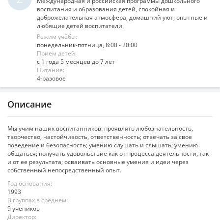
Международная и российская программы дошкольного
воспитания и образования детей, спокойная и
доброжелательная атмосфера, домашний уют, опытные и
любящие детей воспитатели.
Режим учёбы:
понедельник-пятница, 8:00 - 20:00
Прием детей:
с 1 года 5 месяцев до 7 лет
Питание:
4-разовое
Описание
Мы учим наших воспитанников: проявлять любознательность,
творчество, настойчивость, ответственность; отвечать за свое
поведение и безопасность; умению слушать и слышать; умению
общаться; получать удовольствие как от процесса деятельности, так
и от ее результата; осваивать основные умения и идеи через
собственный непосредственный опыт.
Год основания:
1993
В группах в среднем:
9 учеников
Директор: