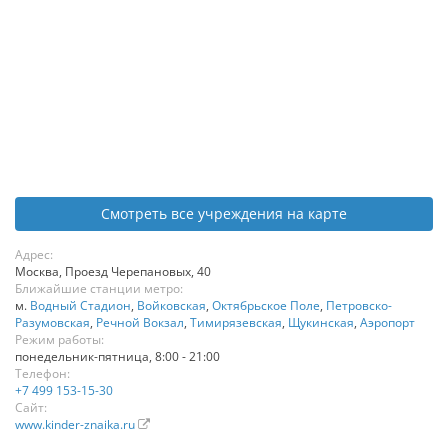
Смотреть все учреждения на карте
Адрес:
Москва
,
Проезд Черепановых, 40
Ближайшие станции метро:
м.
Водный Стадион
,
Войковская
,
Октябрьское Поле
,
Петровско-
Разумовская
,
Речной Вокзал
,
Тимирязевская
,
Щукинская
,
Аэропорт
Режим работы:
понедельник-пятница, 8:00 - 21:00
Телефон:
+7 499 153-15-30
Сайт:
www.kinder-znaika.ru