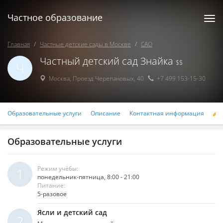
Частное образование
Togg
navi
Главная
Частные детские сады в Москве
САО
Частный детский сад Знайка
$$
Ч
Москва
,
Проезд Черепановых, 40
+7 499 153-15-30
Образовательные услуги
Описание
Контактная информация
Р
Образовательные услуги
Режим учёбы:
1
понедельник-пятница, 8:00 - 21:00
Питание:
5-разовое
Ясли и детский сад
2