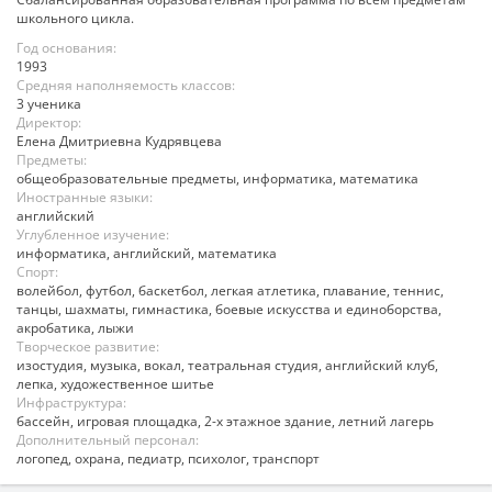
школьного цикла.
Год основания:
1993
Средняя наполняемость классов:
3 ученика
Директор:
Елена Дмитриевна Кудрявцева
Предметы:
общеобразовательные предметы, информатика, математика
Иностранные языки:
английский
Углубленное изучение:
информатика, английский, математика
Спорт:
волейбол, футбол, баскетбол, легкая атлетика, плавание, теннис,
танцы, шахматы, гимнастика, боевые искусства и единоборства,
акробатика, лыжи
Творческое развитие:
изостудия, музыка, вокал, театральная студия, английский клуб,
лепка, художественное шитье
Инфраструктура:
бассейн, игровая площадка, 2-х этажное здание, летний лагерь
Дополнительный персонал:
логопед, охрана, педиатр, психолог, транспорт