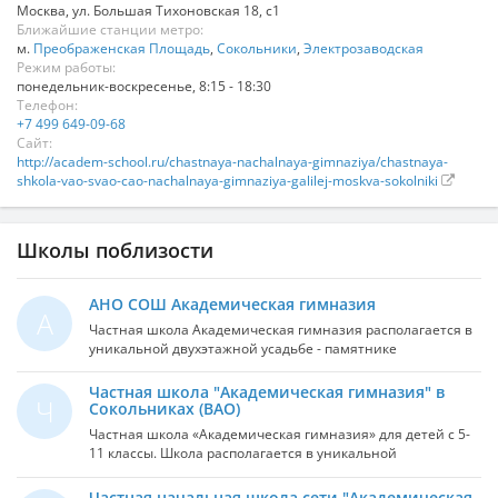
Москва
,
ул. Большая Тихоновская 18, с1
Ближайшие станции метро:
м.
Преображенская Площадь
,
Сокольники
,
Электрозаводская
Режим работы:
понедельник-воскресенье, 8:15 - 18:30
Телефон:
+7 499 649-09-68
Сайт:
http://academ-school.ru/chastnaya-nachalnaya-gimnaziya/chastnaya-
shkola-vao-svao-cao-nachalnaya-gimnaziya-galilej-moskva-sokolniki
Школы поблизости
АНО СОШ Академическая гимназия
А
Частная школа Академическая гимназия располагается в
уникальной двухэтажной усадьбе - памятнике
архитектуре, в лесной части парка Сокольники, на своей
огороженной территории площадью 5 га. Школа
Частная школа "Академическая гимназия" в
Ч
предлагает занятия в современных классах,
Сокольниках (ВАО)
оборудованных интерактивными досками и плазменными
Частная школа «Академическая гимназия» для детей с 5-
панелями, углубленное изучение иностранного языка и
11 классы. Школа располагается в уникальной
развивающий курс математики, логики и прикладной
двухэтажной усадьбе – памятнике архитектуры, в лесной
информатики. В школе ведут уроки опытные российские
части парка Сокольники. Занятия проходят в современных
Частная начальная школа сети "Академическая