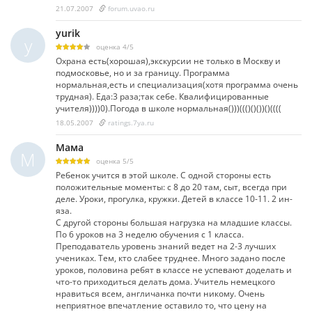
21.07.2007
forum.uvao.ru
yurik
y
оценка
4
/
5
Охрана есть(хорошая),экскурсии не только в Москву и
подмосковье, но и за границу. Программа
нормальная,есть и специализация(хотя программа очень
трудная). Еда:3 раза;так себе. Квалифицированные
учителя))))0).Погода в школе нормальная()))((()()())()((((
18.05.2007
ratings.7ya.ru
Мама
М
оценка
5
/
5
Ребенок учится в этой школе. С одной стороны есть
положительные моменты: с 8 до 20 там, сыт, всегда при
деле. Уроки, прогулка, кружки. Детей в классе 10-11. 2 ин-
яза.
С другой стороны большая нагрузка на младшие классы.
По 6 уроков на 3 неделю обучения с 1 класса.
Преподаватель уровень знаний ведет на 2-3 лучших
учениках. Тем, кто слабее труднее. Много задано после
уроков, половина ребят в классе не успевают доделать и
что-то приходиться делать дома. Учитель немецкого
нравиться всем, англичанка почти никому. Очень
неприятное впечатление оставило то, что цену на