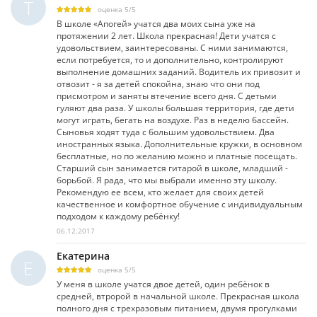
Т
оценка
5
/
5
В школе «Апогей» учатся два моих сына уже на
протяжении 2 лет. Школа прекрасная! Дети учатся с
удовольствием, заинтересованы. С ними занимаются,
если потребуется, то и дополнительно, контролируют
выполнение домашних заданий. Водитель их привозит и
отвозит - я за детей спокойна, знаю что они под
присмотром и заняты втечение всего дня. С детьми
гуляют два раза. У школы большая территория, где дети
могут играть, бегать на воздухе. Раз в неделю бассейн.
Сыновья ходят туда с большим удовольствием. Два
иностранных языка. Дополнительные кружки, в основном
бесплатные, но по желанию можно и платные посещать.
Старший сын занимается гитарой в школе, младший -
борьбой. Я рада, что мы выбрали именно эту школу.
Рекомендую ее всем, кто желает для своих детей
качественное и комфортное обучение с индивидуальным
подходом к каждому ребёнку!
06.12.2017
Екатерина
Е
оценка
5
/
5
У меня в школе учатся двое детей, один ребёнок в
средней, втророй в начальной школе. Прекрасная школа
полного дня с трехразовым питанием, двумя прогулками