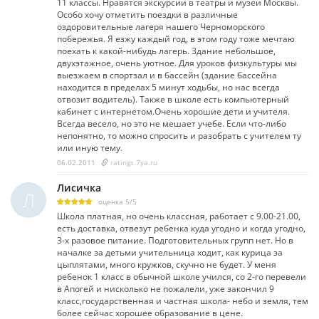
11 классы. Нравятся экскурсии в театры и музеи Москвы.
Особо хочу отметить поездки в различные
оздоровительные лагеря нашего Черноморского
побережья. Я езжу каждый год, в этом году тоже мечтаю
поехать к какой-нибудь лагерь. Здание небольшое,
двухэтажное, очень уютное. Для уроков физкультуры мы
выезжаем в спортзал и в бассейн (здание бассейна
находится в пределах 5 минут ходьбы, но нас всегда
отвозит водитель). Также в школе есть компьютерный
кабинет с интернетом.Очень хорошие дети и учителя.
Всегда весело, но это не мешает учебе. Если что-либо
непонятно, то можно спросить и разобрать с учителем ту
или иную тему.
06.02.2011
ratings.7ya.ru
Лисичка
Л
оценка
5
/
5
Школа платная, но очень классная, работает с 9.00-21.00,
есть доставка, отвезут ребенка куда угодно и когда угодно,
3-х разовое питание. Подготовительных групп нет. Но в
началке за детьми учительница ходит, как курица за
цыплятами, много кружков, скучно не будет. У меня
ребенок 1 класс в обычной школе учился, со 2-го перевели
в Апогей и нисколько не пожалели, уже закончил 9
класс,государственная и частная школа- небо и земля, тем
более сейчас хорошее образование в цене.