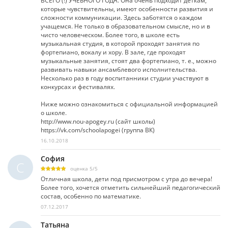
ВСЕГО (!) УЧЕБНОГО ГОДА. Она очень подходит деткам,
которые чувствительны, имеют особенности развития и
сложности коммуникации. Здесь заботятся о каждом
учащемся. Не только в образовательном смысле, но и в
чисто человеческом. Более того, в школе есть
музыкальная студия, в которой проходят занятия по
фортепиано, вокалу и хору. В зале, где проходят
музыкальные занятия, стоят два фортепиано, т. е., можно
развивать навыки ансамблевого исполнительства.
Несколько раз в году воспитанники студии участвуют в
конкурсах и фестивалях.
Ниже можно ознакомиться с официальной информацией
о школе.
http://www.nou-apogey.ru (сайт школы)
https://vk.com/schoolapogei (группа ВК)
16.10.2018
София
С
оценка
5
/
5
Отличная школа, дети под присмотром с утра до вечера!
Более того, хочется отметить сильнейший педагогический
состав, особенно по математике.
07.12.2017
Татьяна