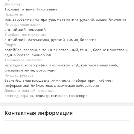
Директор:
Трунова Татьяна Николаевна
Предметы:
мхк, зарубежная литература, математика, русский, химия, биология
Иностранные языки:
английский, немецкий
Углубленное изучение:
английский, математика, русский, химия, биология
Спорт:
волейбол, плавание, теннис настольный, танцы, боевые искусства и
единоборства, пионербол
Творческое развитие:
изостудия, хореография, английский клуб, компьютерный клуб,
бисероплетение, фотостудия
Инфраструктура:
баскетбольная площадка, химическая лаборатория, кабинет
информатики, библиотека, физическая лаборотория
Дополнительный персонал:
логопед, охрана, педиатр, психолог, транспорт
Контактная информация