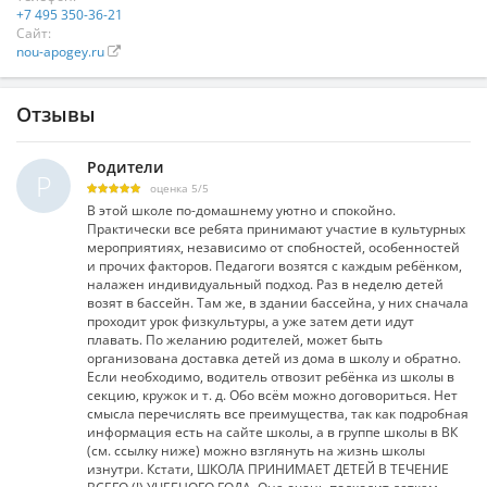
+7 495 350-36-21
Сайт:
nou-apogey.ru
Отзывы
Родители
Р
оценка
5
/
5
В этой школе по-домашнему уютно и спокойно.
Практически все ребята принимают участие в культурных
мероприятиях, независимо от спобностей, особенностей
и прочих факторов. Педагоги возятся с каждым ребёнком,
налажен индивидуальный подход. Раз в неделю детей
возят в бассейн. Там же, в здании бассейна, у них сначала
проходит урок физкультуры, а уже затем дети идут
плавать. По желанию родителей, может быть
организована доставка детей из дома в школу и обратно.
Если необходимо, водитель отвозит ребёнка из школы в
секцию, кружок и т. д. Обо всём можно договориться. Нет
смысла перечислять все преимущества, так как подробная
информация есть на сайте школы, а в группе школы в ВК
(см. ссылку ниже) можно взглянуть на жизнь школы
изнутри. Кстати, ШКОЛА ПРИНИМАЕТ ДЕТЕЙ В ТЕЧЕНИЕ