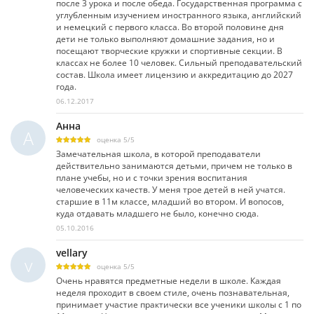
после 3 урока и после обеда. Государственная программа с
углубленным изучением иностранного языка, английский
и немецкий с первого класса. Во второй половине дня
дети не только выполняют домашние задания, но и
посещают творческие кружки и спортивные секции. В
классах не более 10 человек. Сильный преподавательский
состав. Школа имеет лицензию и аккредитацию до 2027
года.
06.12.2017
Анна
А
оценка
5
/
5
Замечательная школа, в которой преподаватели
действительно занимаются детьми, причем не только в
плане учебы, но и с точки зрения воспитания
человеческих качеств. У меня трое детей в ней учатся.
старшие в 11м классе, младший во втором. И вопосов,
куда отдавать младшего не было, конечно сюда.
05.10.2016
vellary
v
оценка
5
/
5
Очень нравятся предметные недели в школе. Каждая
неделя проходит в своем стиле, очень познавательная,
принимает участие практически все ученики школы с 1 по