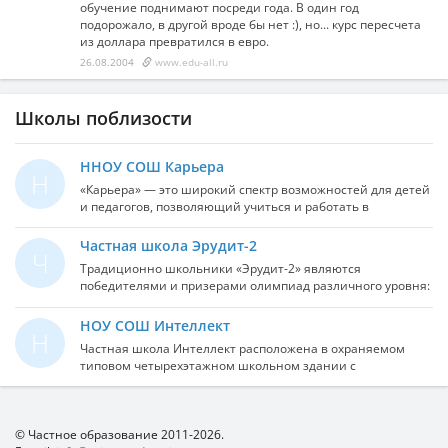
обучение поднимают посреди года. В один год
подорожало, в другой вроде бы нет :), но... курс пересчета
из доллара превратился в евро.
26.08.2004
www.edu-all.ru
Школы поблизости
ННОУ СОШ Карьера
Н
«Карьера» — это широкий спектр возможностей для детей
и педагогов, позволяющий учиться и работать в
комфортной атмосфере, раскрывать свои способности и
творческий потенциал. На всех уровнях обучения: детский
Частная школа Эрудит-2
Ч
сад, начальная школа, средняя и старшая школа,
Традиционно школьники «Эрудит-2» являются
используется единая технология постановки и решения
победителями и призерами олимпиад различного уровня:
задач развития учащихся. Для каждого ученика
памяти профессора И.В. Савельева в МИФИ, Курчатовской
разрабатывается индивидуальная образовательная
олимпиады, Турнира имени Ломоносова в МГУ,
НОУ СОШ Интеллект
траектория на основе задач его развития. В обучении
Н
олимпиады по английскому языку «Macmillan», Интернет-
используются инновационные технологии и
Частная школа Интеллект расположена в охраняемом
олимпиады по немецкому языку Центра «Language Link».
эффективные инструменты, которые обеспечивают
типовом четырехэтажном школьном здании с
Учащиеся школы занимаются научно-исследовательской,
наилучшее усвоение материала. “Карьера” — это высокое
прилегающей зеленой территорией, игровой и
проектной деятельностью. Их работы признаны лучшими
качество образования, подтвержденное результатами
спортивной площадками. В школе могут одновременно
на конференции молодых исследователей «Шаг в
независимых диагностик (Всероссийские проверочные
обучаться до 300 человек, наполняемость классов до 14
будущее, Москва», окружной конференции «Школа-
работы, Всероссийская и другие олимпиады школьников,
человек.
© Частное образование 2011-2026.
зеркало культуры», Московской городской Научно-
диагностики МЦКО), результативная научно-