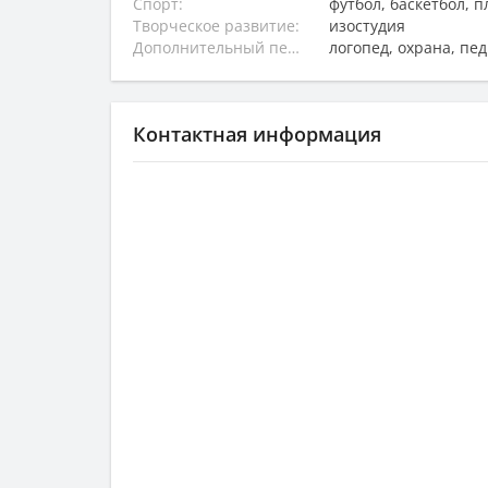
Спорт:
футбол, баскетбол, 
Творческое развитие:
изостудия
Дополнительный персонал:
логопед, охрана, пе
Контактная информация