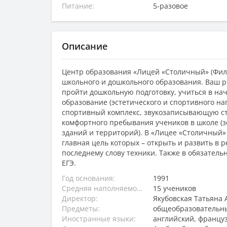
Питание:
5-разовое
Описание
Центр образования «Лицей «Столичный» (Фили
школьного и дошкольного образования. Ваш р
пройти дошкольную подготовку, учиться в на
образование (эстетического и спортивного н
спортивный комплекс, звукозаписывающую студ
комфортного пребывания учеников в школе (з
зданий и территорий). В «Лицее «Столичный»
главная цель которых – открыть и развить в 
последнему слову техники. Также в обязатель
ЕГЭ.
Год основания:
1991
Средняя наполняемость классов:
15 учеников
Директор:
Якубовская Татьяна
Предметы:
общеобразовательны
Иностранные языки:
английский, францу