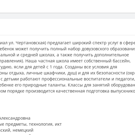
ал ул. Чертановская) предлагает широкий спектр услуг в сфер
ебенок может получить полный набор довузовского образовани
чальной и средней школах, а также получить дополнительное
аправления). Наша частная школа имеет собственный бассейн,
ию, ясли для детей с 1 года. Созданы все условия для
оны отдыха, личные шкафчики, душ) и для их безопасности (ох
 с детьми работают профессиональные воспитатели и педагоги
ребенке его природные таланты. Классы для занятий оборудова
ном порядке производится качественная подготовка выпускнико
 Александровна
е предметы, технология, икт
зский, немецкий