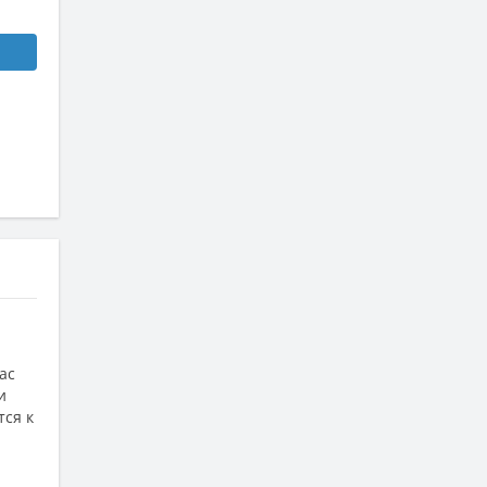
ас
и
тся к