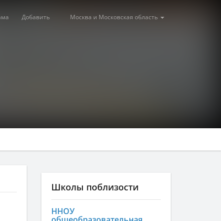
ама
Добавить
Москва и Московская область
Школы поблизости
ННОУ
общеобразовательная