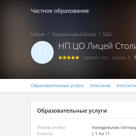
Частное образование
Главная
Частные школы в Москве
ЮАО
НП ЦО Лицей Столи
Н
рейтинг
5/5
отзывы
3
Образовательные услуги
Описание
Контакт
Образовательные услуги
Режим учёбы:
понедельник-пятница,
Классы:
с 1 по 11