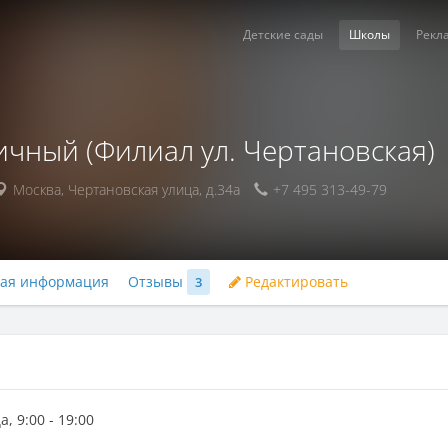
Детские сады
Школы
Рекл
чный (Филиал ул. Чертановская)
Москва
,
Чертановская улица, д.34а
+7 495 313-49-79
ная информация
Отзывы
Редактировать
3
 9:00 - 19:00