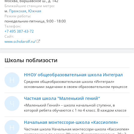
Москва
,
Варшавское ш., д. 142
Ближайшие станции метро:
м.
Пражская
,
Южная
Режим работы:
понедельник-пятница, 9:00 - 18:00
Телефон:
+7 495 387-43-72
Сайт:
www.scholarolf.ru/
Школы поблизости
ННОУ общеобразовательная школа Интеграл
Н
Средняя общеобразовательная школа «Интеграл»
основными задачами в своем образовательном процессе
считает подготовку компетентных и творческих
личностей, готовых к сотрудничеству и имеющих
Частная школа "Маленький гений"
Ч
лидерские качества, верных отечественным традициям и
«Маленький Гений» – школа начальной ступени, в
уважающих ценности общемировой культуры.
которой ребята обучаются с 1 по 4 класс. В каждом классе
числится не более 10 человек, поэтому педагоги на уроке
успевают опросить каждого и всем уделяют достойное
Начальная монтессори-школа «Кассиопея»
Н
внимание. Основные направления деятельности частной
Частная школа Начальная монтессори-школа «Кассиопея»
школы «Маленький Гений» – это упор на классическое