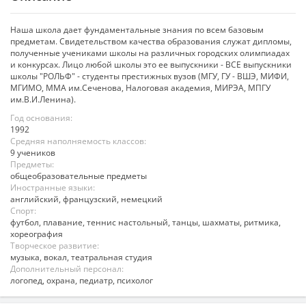
Наша школа дает фундаментальные знания по всем базовым
предметам. Свидетельством качества образования служат дипломы,
полученные учениками школы на различных городских олимпиадах
и конкурсах. Лицо любой школы это ее выпускники - ВСЕ выпускники
школы "РОЛЬФ" - студенты престижных вузов (МГУ, ГУ - ВШЭ, МИФИ,
МГИМО, ММА им.Сеченова, Налоговая академия, МИРЭА, МПГУ
им.В.И.Ленина).
Год основания:
1992
Средняя наполняемость классов:
9 учеников
Предметы:
общеобразовательные предметы
Иностранные языки:
английский, французский, немецкий
Спорт:
футбол, плавание, теннис настольный, танцы, шахматы, ритмика,
хореография
Творческое развитие:
музыка, вокал, театральная студия
Дополнительный персонал:
логопед, охрана, педиатр, психолог