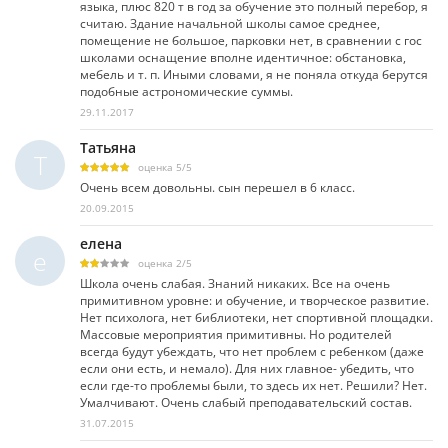
языка, плюс 820 т в год за обучение это полный перебор, я
считаю. Здание начальной школы самое среднее,
помещение не большое, парковки нет, в сравнении с гос
школами оснащение вполне идентичное: обстановка,
мебель и т. п. Иными словами, я не поняла откуда берутся
подобные астрономические суммы.
29.11.2017
Татьяна
Т
оценка
5
/
5
Очень всем довольны. сын перешел в 6 класс.
20.09.2015
елена
е
оценка
2
/
5
Школа очень слабая. Знаний никаких. Все на очень
примитивном уровне: и обучение, и творческое развитие.
Нет психолога, нет библиотеки, нет спортивной площадки.
Массовые мероприятия примитивны. Но родителей
всегда будут убеждать, что нет проблем с ребенком (даже
если они есть, и немало). Для них главное- убедить, что
если где-то проблемы были, то здесь их нет. Решили? Нет.
Умалчивают. Очень слабый преподавательский состав.
31.07.2015