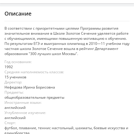
Описание
В соответствии с приоритетными целями Программы развития
значительное внимание в Школе Золотое Сечение уделяется работе
с обучающимися, имеющими повышенную мотивацию к обучению.
По результатам ЕГЭ и выигранных олимпиад в 2010—11 учебном году
частная школа Золотое Сечение вошла в рейтинг Департамент
образования "300 лучших школ Москвы".
Год основания:
1992
Средняя наполняемость классов:
15 учеников
Директор:
Нефедова Ирина Борисовна
Предметы:
общеобразовательные предметы
Иностранные языки:
английский
Углубленное изучение:
английский
Спорт:
футбол, плавание, теннис настольный, шахматы, боевые искусства и
единоборства