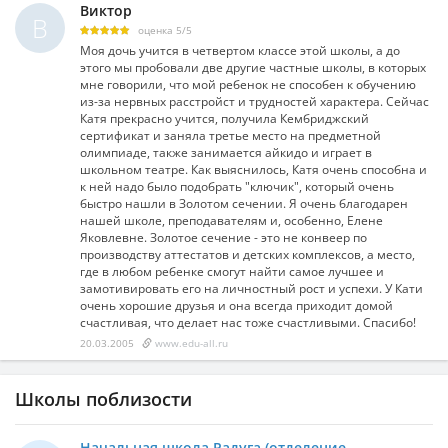
Виктор
В
оценка
5
/
5
Моя дочь учится в четвертом классе этой школы, а до
этого мы пробовали две другие частные школы, в которых
мне говорили, что мой ребенок не способен к обучению
из-за нервных расстройст и трудностей характера. Сейчас
Катя прекрасно учится, получила Кембриджский
сертификат и заняла третье место на предметной
олимпиаде, также занимается айкидо и играет в
школьном театре. Как выяснилось, Катя очень способна и
к ней надо было подобрать "ключик", который очень
быстро нашли в Золотом сечении. Я очень благодарен
нашей школе, преподавателям и, особенно, Елене
Яковлевне. Золотое сечение - это не конвеер по
производству аттестатов и детских комплексов, а место,
где в любом ребенке смогут найти самое лучшее и
замотивировать его на личностный рост и успехи. У Кати
очень хорошие друзья и она всегда приходит домой
счастливая, что делает нас тоже счастливыми. Спасибо!
20.03.2005
www.edu-all.ru
Школы поблизости
Начальная школа Радуга (отделение