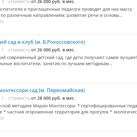
ы
3
стоимость
от 26 000 руб. в мес.
Воспитатели и приглашенные педагоги проводят для них массу
 по различным направлениям: развитие речи и основы...
О)
й сад и клуб (м. Б.Рокоссовского)
ы
1
стоимость
от 26 000 руб. в мес.
ркий современный детский сад, где дети получают самое лучшее!
ьные воспитатели, занятия по лучшим методикам...
 монтессори сад (м. Первомайская)
ы
1
стоимость
от 28 000 руб. в мес.
есной методике Марии Монтессори. * сертифицированные педа
 * частная огороженная территория для прогулок * экологическ
О)