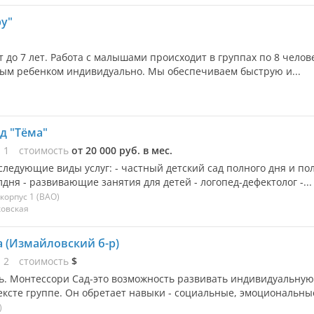
py"
т до 7 лет. Работа с малышами происходит в группах по 8 челов
дым ребенком индивидуально. Мы обеспечиваем быструю и...
д "Тёма"
ы
1
стоимость
от 20 000 руб. в мес.
следующие виды услуг: - частный детский сад полного дня и по
лдня - развивающие занятия для детей - логопед-дефектолог -...
корпус 1
(ВАО)
ковская
 (Измайловский б-р)
ы
2
стоимость
$
сь. Монтессори Сад-это возможность развивать индивидуальную
ексте группе. Он обретает навыки - социальные, эмоциональные
)