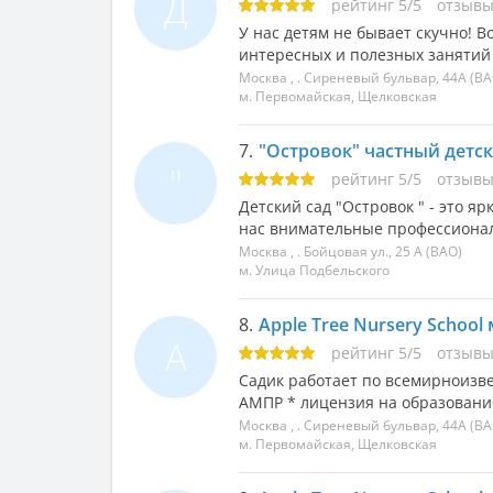
Д
рейтинг
5
/
5
отзыв
У нас детям не бывает скучно! 
интересных и полезных занятий
Москва
, .
Сиреневый бульвар, 44А
(ВА
м. Первомайская, Щелковская
7.
"Островок" частный детски
"
рейтинг
5
/
5
отзыв
Детский сад "Островок " - это я
нас внимательные профессионал
Москва
, .
Бойцовая ул., 25 А
(ВАО)
м. Улица Подбельского
8.
Apple Tree Nursery School
A
рейтинг
5
/
5
отзыв
Садик работает по всемирноизв
АМПР * лицензия на образование
Москва
, .
Сиреневый бульвар, 44А
(ВА
м. Первомайская, Щелковская