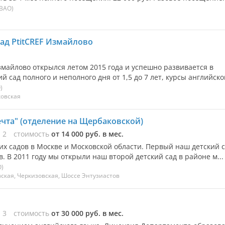
ВАО)
ад PtitCREF Измайлово
майлово открылся летом 2015 года и успешно развивается в
 сад полного и неполного дня от 1,5 до 7 лет, курсы английског
)
ковская
ечта" (отделение на Щербаковской)
ы
2
стоимость
от 14 000 руб. в мес.
ких садов в Москве и Московской области. Первый наш детский 
ов. В 2011 году мы открыли наш второй детский сад в районе м...
)
ская, Черкизовская, Шоссе Энтузиастов
ы
3
стоимость
от 30 000 руб. в мес.