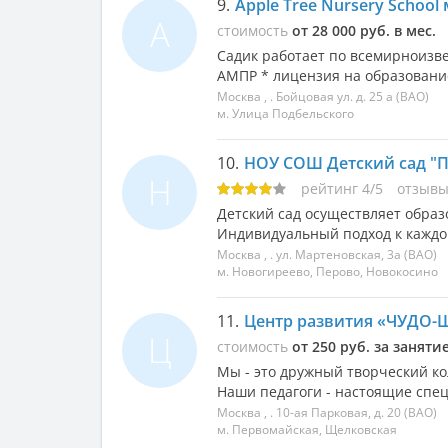
9.
Apple Tree Nursery School
A
стоимость
от 28 000 руб. в мес.
Садик работает по всемирноизв
АМПР * лицензия на образование
Москва
, .
Бойцовая ул. д. 25 а
(ВАО)
м. Улица Подбельского
10.
НОУ СОШ Детский сад "П
Н
рейтинг
4
/
5
отзыв
Детский сад осуществляет образо
Индивидуальный подход к каждом
Москва
, .
ул. Мартеновская, 3а
(ВАО)
м. Новогиреево, Перово, Новокосино
11.
Центр развития «ЧУДО
Ц
стоимость
от 250 руб. за заняти
Мы - это дружный творческий 
Наши педагоги - настоящие спец
Москва
, .
10-ая Парковая, д. 20
(ВАО)
м. Первомайская, Щелковская