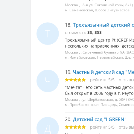
Москва
, .
8-я ул. Соколиной горы, 8к1
(
м. Семеновская, Шоссе Энтузиастов
18.
Трехъязычный детский с
Т
стоимость
$$, $$$
Трехъязычный центр PtitCREF Из
нескольких направлениях: детский
Москва
, .
Сиреневый бульвар, 9А
(ВАО
м. Измайловская, Первомайская, Щел
19.
Частный детский сад "М
Ч
рейтинг
5
/
5
отзыв
"Мечта" - это сеть частных детс
был открыт в 2006 году в г. Реут
Москва
, .
ул.Щербаковская, д. 58А
(ВАО
м. Преображенская Площадь, Семенов
20.
Детский сад "I GREEN"
Д
рейтинг
5
/
5
отзыв