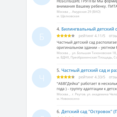
НЕБОЛЬШИЕ ГРУППЫ Мы формируе
внимания Вашему ребенку. ПИТАН
Москва
, .
Амурская 29
(ВАО)
м. Щелковская
4.
Билингвальный детский с
Б
рейтинг
4.11
/
5
отз
Частный детский сад располагае
оригинальном здании – уютном б
Москва
, .
ул. Большая Тихоновская 18,
м. ВДНХ, Преображенская Площадь, С
5.
Частный детский сад и р
Ч
рейтинг
4.33
/
5
отз
"АБВГДейка" работает в несколь
года ) - группу адаптации к детско
Москва
, .
г. Реутов. ул. академика Чел
м. Новокосино
6.
Детский сад "Островок" (