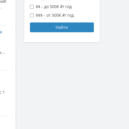
ьше
$$ - до 500К ₽/ год
.
$$$ - от 500К ₽/ год
Найти
и
...
с 1