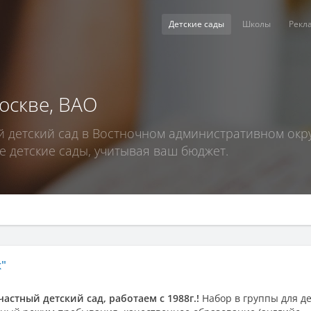
Детские сады
Школы
Рекл
оскве, ВАО
детский сад в Востночном административном окру
 детские сады, учитывая ваш бюджет.
к"
частный детский сад, работаем с 1988г.!
Набор в группы для д