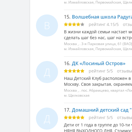
м. Измайловская, Первомайская, Щел
15.
Волшебная школа Радуга 
В
рейтинг
4.15
/
5
отз
В жизни каждой семьи настает м
сделать шаг без нас, шаг на вст
Москва
, .
3-я Парковая улица, 61
(ВАО
м. Измайловская, Первомайская, Щел
16.
ДК «Лосиный Остров»
Д
рейтинг
5
/
5
отзыв
Наш Детский Клуб расположен в
Москву. Своя закрытая, охраняема
Москва
, .
пос. Абрамцево, квартал «Ло
м. Щелковская
17.
Домашний детский сад 
Д
рейтинг
5
/
5
отзыв
Дети от 1 года в группе до 10-
НЯНЯ ВЫХОДНОГО ДНЯ. Стоимость 