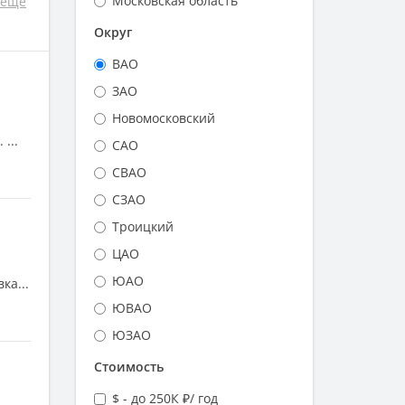
Московская область
ещё
Округ
ВАО
ЗАО
Новомосковский
...
САО
СВАО
СЗАО
Троицкий
ЦАО
ЮАО
ка...
ЮВАО
ЮЗАО
Стоимость
$ - до 250К ₽/ год