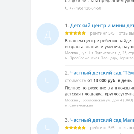
с 2 до 6 лет. Мы предлагаем уд
+7 (495) 120-04-50
1.
Детский центр и мини де
Д
рейтинг
5
/
5
отзыв
В нашем центре ребенок найдет
возраста знания и умения, науч
Москва
, .
ул. 1-я Пугачевская, д. 25, стр
м. Преображенская Площадь, Черкизо
2.
Частный детский сад "Тё
Ч
стоимость
от 13 000 руб. в день
Полное погружение в англоязычн
детская площадка, круглосуточна
Москва
, .
Борисовская ул., дом 4
(ВАО)
м. Семеновская
3.
Частный детский сад Мал
Ч
рейтинг
5
/
5
отзыв