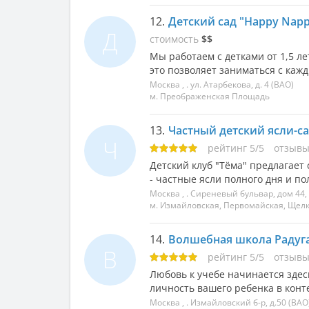
12.
Детский сад "Happy Nap
Д
стоимость
$$
Мы работаем с детками от 1,5 ле
это позволяет заниматься с каж
Москва
, .
ул. Атарбекова, д. 4
(ВАО)
м. Преображенская Площадь
13.
Частный детский ясли-са
Ч
рейтинг
5
/
5
отзыв
Детский клуб "Тёма" предлагает 
- частные ясли полного дня и по
Москва
, .
Сиреневый бульвар, дом 44, 
м. Измайловская, Первомайская, Щел
14.
Волшебная школа Радуга
В
рейтинг
5
/
5
отзыв
Любовь к учебе начинается зде
личность вашего ребенка в конт
Москва
, .
Измайловский б-р, д.50
(ВАО