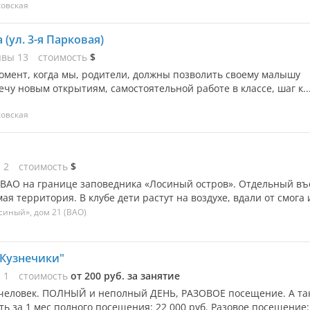
ковская
(ул. 3-я Парковая)
ывы
13
стоимость
$
омент, когда мы, родители, должны позволить своему малышу
речу новым открытиям, самостоятельной работе в классе, шаг к..
)
ковская
ы
2
стоимость
$
 ВАО на границе заповедника «Лосиный остров». Отдельный въ
я территория. В клубе дети растут на воздухе, вдали от смога и
синый», дом 21
(ВАО)
"Кузнечики"
ы
1
стоимость
от 200 руб. за занятие
ти человек. ПОЛНЫЙ и неполный ДЕНЬ, РАЗОВОЕ посещение. А та
за 1 мес полного посещения: 22 000 руб. Разовое посещение:.