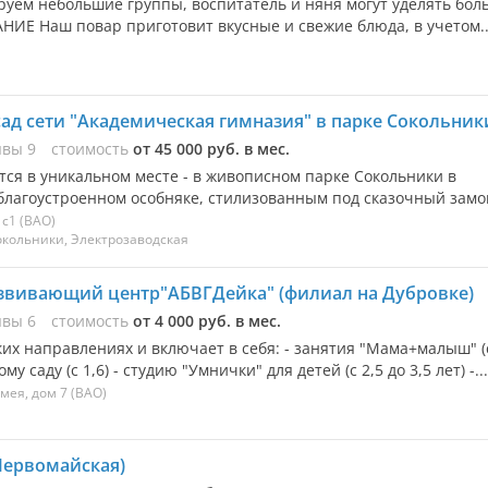
м небольшие группы, воспитатель и няня могут уделять бол
ИЕ Наш повар приготовит вкусные и свежие блюда, в учетом..
ад сети "Академическая гимназия" в парке Сокольник
ывы
9
стоимость
от 45 000 руб. в мес.
тся в уникальном месте - в живописном парке Сокольники в
лагоустроенном особняке, стилизованным под сказочный замок
 с1
(ВАО)
окольники, Электрозаводская
азвивающий центр"АБВГДейка" (филиал на Дубровке)
ывы
6
стоимость
от 4 000 руб. в мес.
ких направлениях и включает в себя: - занятия "Мама+малыш" (
му саду (с 1,6) - студию "Умнички" для детей (с 2,5 до 3,5 лет) -...
омея, дом 7
(ВАО)
Первомайская)