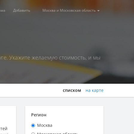
ама
Добавить
Москва и Московская область
ге. Укажите желаемую стоимость, и мы
списком
на карте
Регион
Москва
етей