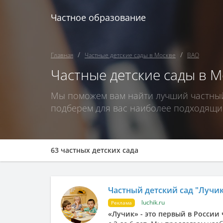
Частное образование
Главная
Частные детские сады в Москве
ВАО
Частные детские сады в М
Мы поможем вам найти лучший частный 
подберем для вас наиболее подходящие
63 частных детских сада
Частный детский сад "Лучи
luchik.ru
Реклама
«Лучик» - это первый в России 