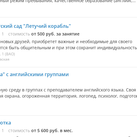
обный режим пребывания, качественное образование (английс...
тский сад "Летучий корабль"
ы
1
стоимость
от 500 руб. за занятие
 новых друзей, приобретет важные и необходимые для своего
ится быть общительным и при этом сохранит индивидуальность. 
. 1
(ВАО)
вская
ма" с английскими группами
ую среду в группах с преподавателем английского языка. Своя
я охрана, огороженная территория, логопед, психолог, подготов
ютка
ы
1
стоимость
от 5 600 руб. в мес.