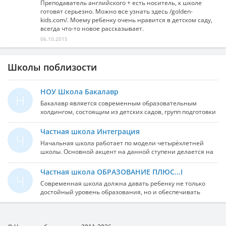
Преподаватель английского + есть носитель, к школе
готовят серьезно. Можно все узнать здесь /golden-
kids.com/. Моему ребенку очень нравится в детском саду,
всегда что-то новое рассказывает.
06.10.2015
Школы поблизости
НОУ Школа Бакалавр
Н
Бакалавр является современным образовательным
холдингом, состоящим из детских садов, групп подготовки
к школе, школ, международного бакалавриата, системы
экстерната, а также разветвленной структуры
Частная школа Интеграция
Ч
дополнительного образования и программ
Начальная школа работает по модели четырёхлетней
международных образовательных путешествий. В основе
школы. Основной акцент на данной ступени делается на
управления холдингом лежит идея открытых
воспитание полной системы нравственных ценностей,
демократических форм организации учебного процесса,
формирование культуры речи и общения, развитие
Частная школа ОБРАЗОВАНИЕ ПЛЮС...I
которая позволяет включить в процесс принятия решений
Ч
познавательных способностей детей, формирование
учредителей, родителей, педагогов и учеников. Такой
Современная школа должна давать ребенку не только
прочных навыков учебной деятельности, на обеспечение
подход позволяет соотносить изменения современного
достойный уровень образования, но и обеспечивать
владения учащимися базовыми знаниями. В основной
мира и организацию учебно-образовательного процесса,
комфортную обстановку, все условия для творческого,
школе закладывается фундамент общеобразовательной
обеспечивая интересы и удовлетворенность всех
интеллектуального развития. Все это и даже больше
подготовки учащихся. Этот возрастной период
субъектов образования.
гарантирует частная школа ОБРАЗОВАНИЕ ПЛЮС...I,
рассматривается как время активного формирования