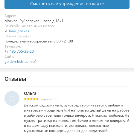
Смотреть все учреждения на карте
Адрес:
Москва
,
Рублевское шоссе д.18к1
Ближайшие станции метро:
м.
Кунцевская
Режим работы:
понедельник-воскресенье, 8:00 - 21:00
Телефон:
+7 495 755-28-20
Сайт:
golden-kids.com
Отзывы
Ольга
О
оценка
5
/
5
Детский сад элитный, руководство считается с любыми
интересами родителей. Я например целый день на работе
и забираю свое чадо только вечером. Никаких проблем. Не
нужно тратится на няню, тем более я няням не доверяю. А
в нашем саду психологи, логопеды, прекрасные
музыкальные концерты делают для родителей.