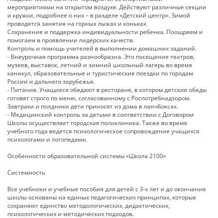
мероприятиями на открытом воздухе. Действуют различные секции
и кружки, подробнее о них – в разделе «Детский центр». Зимой
проводятся занятия на горных лыжах и коньках.
Сохранение и поддержка индивидуальности ребенка. Поощряем и
помогаем в проявлении лидерских качеств.
Контроль и помощь учителей в выполнении домашних заданий.
- Внеурочная программа разнообразна. Это посещение театров,
музеев, выставок, летний и зимний школьный лагерь во время
каникул, образовательные и туристические поездки по городам
России и дальнего зарубежья.
- Питание. Учащиеся обедают в ресторане, в котором детские обеды
готовят строго по меню, согласованному с Роспотребнадзором.
Завтраки и полдники дети приносят из дома в ланчбоксах.
- Медицинский контроль за детьми в соответствии с Договором
Школы осуществляет городская поликлиника. Также во время
учебного года ведется психологическое сопровождение учащихся
психологами и логопедами.
Особенности образовательной системы «Школа 2100»
Системность
Все учебники и учебные пособия для детей с 3-х лет и до окончания
школы основаны на единых педагогических принципах, которые
сохраняют единство методологических, дидактических,
психологических и методических подходов.