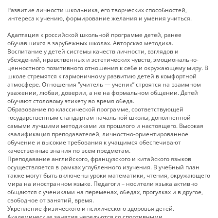
Развитие личности школьника, его творческих способностей,
интереса к учению, формирование желания и умения учиться.
Адаптация к российской школьной программе детей, ранее
обучавшихся в зарубежных школах. Авторская методика.
Воспитание у детей системы качеств личности, взглядов и
убеждений, нравственных и эстетических чувств, эмоционально-
ценностного позитивного отношения к себе и окружающему миру. В
школе стремятся к гармоничному развитию детей в комфортной
атмосфере. Отношения “учитель — ученик” строятся на взаимном
уважении, любви, доверии, а не на формальном общении. Детей
обучают столовому этикету во время обеда.
Образование по классической программе, соответствующей
государственным стандартам начальной школы, дополненной
самыми лучшими методиками из прошлого и настоящего. Высокая
квалификация преподавателей, личностно-ориентированное
обучение и высокие требования к учащимся обеспечивают
качественные знания по всем предметам.
Преподавание английского, французского и китайского языков
осуществляется в рамках углубленного изучения. В учебный план
также могут быть включены уроки математики, чтения, окружающего
мира на иностранном языке. Педагоги – носители языка активно
общаются с учениками на переменах, обедах, прогулках и в другое,
свободное от занятий, время.
Укрепление физического и психического здоровья детей.
Академические занятия чередуются со спортивными