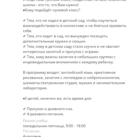
школы - это то, что Вам нужно!
♦Кому подойдёт нулевой класс?
✔ Тем, кто не ходил в детский сад, чтобы научиться
взаимодействовать в коллективе и не бояться проявить
себя.
✔ Тем, кто ходит в сад, но вынужден посещать
дополнительные кружки и секции.
✔ Тем, кому в детском саду стало скучно и не хватает
интересных занятий и прогулок с играми.
✔ Тем, кому важны занятия в небольших группах с
индивидуальным вниманием к каждому ребенку.
В программу входит: английский язык, креативное
рисование, занятия с логопедом и нейропсихологом,
шахматы,театральная студия, музыка и занимательная
лаборатория.
♦У детей, конечно же, есть время для:
✔ Прогулок и дневного сна.
✔ 4-разового питания.
Режим учёбы:
понедельник-пятница, 9:00 - 18:00
Питание:
4-разовое