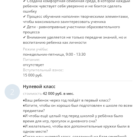
✔ Создана комфортная семейная среда, в которой каждый
ребенок чувствует себя уверенно и не боится сделать
ошибку
✔ Процесс обучения наполнен творческими элементами,
чтобы максимально заинтересовать ученика
✔ Дети - равноправные участники образовательного
процесса
✔ Внимание уделяется не только передаче знаний, но и
воспитанию ребенка как личности
Режим учёбы:
понедельник-пятница, 9:00 - 13:30
Питание:
отсутствует
Вступительный взнос:
15 000 руб.
Нулевой класс
2
стоимость
42 000 руб. в мес.
♦Ваш ребенок через год пойдёт в первый класс?
♦Хотите, чтобы он хорошо был подготовлен к школе по всем
предметам?
♦И чтобы ещё целый год перед школой у ребёнка было
время для игр, прогулок и дневного сна?
♦И желательно, чтобы все дополнительные кружки были в
одном месте?
♦Тогда наш нулевой класс, созданный на базе семейной