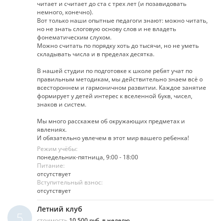
читает и считает до ста с трех лет (и позавидовать
немного, конечно).
Вот только наши опытные педагоги знают: можно читать,
но не знать слоговую основу слов и не владеть
фонематическим слухом.
Можно считать по порядку хоть до тысячи, но не уметь
складывать числа и в пределах десятка.
В нашей студии по подготовке к школе ребят учат по
правильным методикам, мы действительно знаем всё о
всестороннем и гармоничном развитии. Каждое занятие
формирует у детей интерес к вселенной букв, чисел,
знаков и систем.
Мы много расскажем об окружающих предметах и
явлениях.
И обязательно увлечем в этот мир вашего ребенка!
Режим учёбы:
понедельник-пятница, 9:00 - 18:00
Питание:
отсутствует
Вступительный взнос:
отсутствует
Летний клуб
5
стоимость
10 500 руб. в неделю