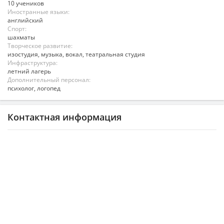
10 учеников
Иностранные языки:
английский
Спорт:
шахматы
Творческое развитие:
изостудия, музыка, вокал, театральная студия
Инфраструктура:
летний лагерь
Дополнительный персонал:
психолог, логопед
Контактная информация