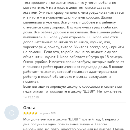
тестирование, где выяснилось, что у него пробелы по
математике. А нам надо в девятом классе сдавать
экзамен. Учителя сразу начали с ним усердно заниматься
и в итоге мы экзамены сдали очень хорошо. Школа
маленькая и уютная. Все учителя добрые и к ребенку
отнеслись сразу хорошо. В школе чувствуешь себя как
дома. Все ребята добрые и вежливые. Домашнюю работу
выполняли в школе. Дома отдыхали. В школе имеются
дополнительные занятия по теннису, музыке, изо,
хореографии, вокалу, гитаре. Учителя всегда рады прийти
на помощь. Если что, то ребенок не понимает, ему все
объяснят и научат. Школа работает с 9 утра до 18 вечера.
Очень удобно. Имеются свои автобусы, которые забирают
и привозят ребят практически от подъезда дома. В школе
работает психолог, который помогает адаптироваться
ребенку в новой обстановке и всегда выслушает и
поможет.
Если вы ищите хорошую школу, с хорошими и сильными
педагогами то приходите в школу "ШЭВР". Не пожалеете.
14.12.2015
Ольга
О
оценка
5
/
5
Моя дочь учится в школе "ШЭВР" третий год, С первого
дня получили одни позитивные эмоции. Классы
небольшие, но, зато, качество обучения на высоте. Очень