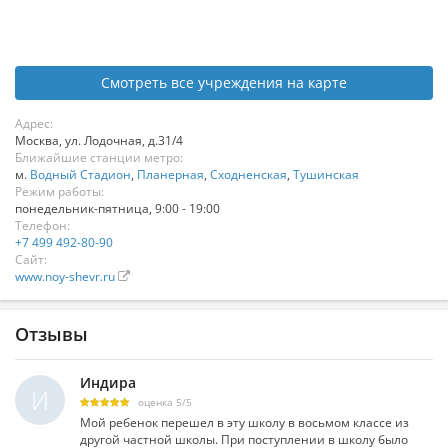
Смотреть все учреждения на карте
Адрес:
Москва
,
ул. Лодочная, д.31/4
Ближайшие станции метро:
м.
Водный Стадион
,
Планерная
,
Сходненская
,
Тушинская
Режим работы:
понедельник-пятница, 9:00 - 19:00
Телефон:
+7 499 492-80-90
Сайт:
www.noy-shevr.ru
Отзывы
Индира
И
оценка
5
/
5
Мой ребенок перешел в эту школу в восьмом классе из
другой частной школы. При поступлении в школу было